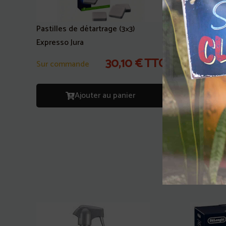
Pastilles de détartrage (3×3)
Expresso Jura
Pastilles 
30,10
€
TTC
Sur commande
Expresso 
En stock
Ajouter au panier