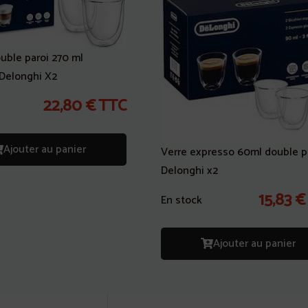
uble paroi 270 ml
Delonghi X2
22,80
€
TTC
Ajouter au panier
Verre expresso 60ml double p
Delonghi x2
15,83
€
En stock
Ajouter au panier