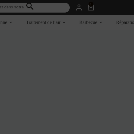
1
Panier
d’achat
onne
Traitement de l’air
Barbecue
Réparati