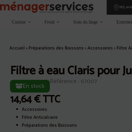
Passer
165 av
au
contenu
Cuisine
Froid
Soin du linge
Entretie
Accueil
>
Préparations des Boissons
>
Accessoires
>
Filtre A
Filtre à eau Claris pour 
Référence : 67007
En stock
14,64
€
TTC
Accessoires
Filtre Anticalcaire
Préparations des Boissons