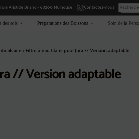
enue Aristide Briand - 68200 Mulhouse
Contactez-nous
n des sols
Préparations des Boissons
Soin de la Pers
nticalcaire
>
Filtre à eau Claris pour Jura // Version adaptable
Jura // Version adaptable