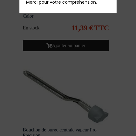
Merci pour votre compréhension.
Bouchon chaudière centrale Pro Express
Calor
11,39
€
TTC
En stock
Ajouter au panier
Bouchon de purge centrale vapeur Pro
Precision