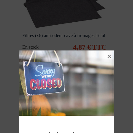
Filtres (x6) anti-odeur cave à fromages Tefal
4,87
€
TTC
En stock
Ajouter au panier
Mise à jour du stock
quotidienne
Paiement 100% sécurisé