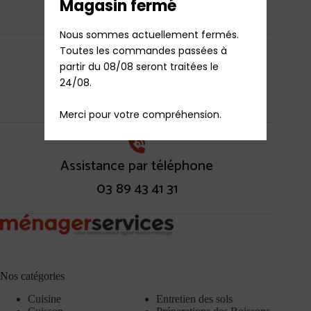
Magasin fermé
par CB / PayPal / Apple Pay
Nous sommes actuellement fermés.

Toutes les commandes passées à 
partir du 08/08 seront traitées le 
Boutique
24/08.

Mulhousienne
Merci pour votre compréhension.
Assistance par téléphone
03 89 43 41 31
Nos catégories
Cuisine
Entretien des sols