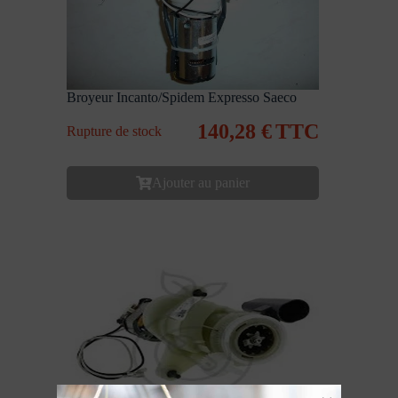
Broyeur Incanto/Spidem Expresso Saeco
140,28
€
TTC
Rupture de stock
Ajouter au panier