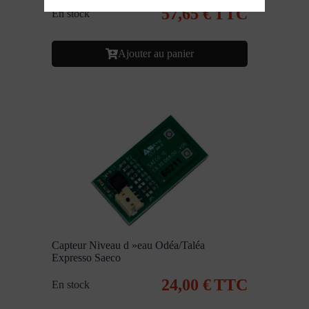
57,65
€
TTC
En stock
Ajouter au panier
Capteur Niveau d »eau Odéa/Taléa
Expresso Saeco
24,00
€
TTC
En stock