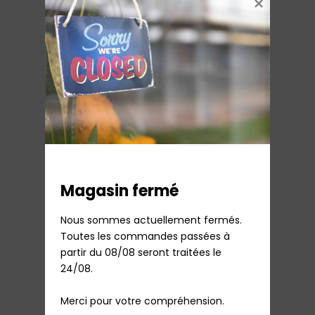
Broyeur robot café delonghi Ecam22
99,43
€
TTC
Sur commande
Ajouter au panier
Magasin fermé
Nous sommes actuellement fermés.

Toutes les commandes passées à 
partir du 08/08 seront traitées le 
24/08.

Capteur + circuit électronique Beertender
Merci pour votre compréhension.
Krups