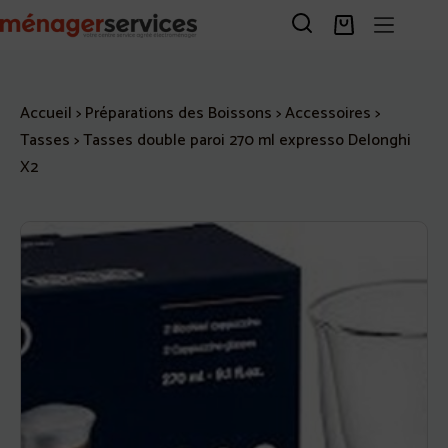
Passer
au
Panier
contenu
d’achat
Accueil
>
Préparations des Boissons
>
Accessoires
>
Tasses
>
Tasses double paroi 270 ml expresso Delonghi
X2