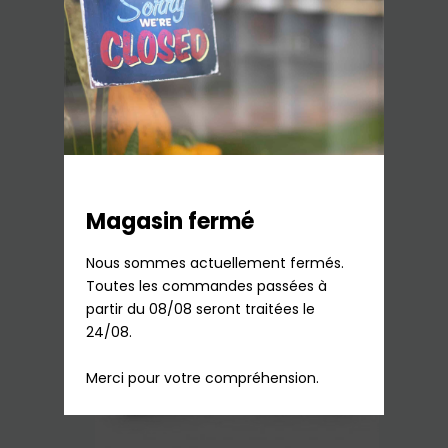
Détartrant EcoDecalk 500ml Expresso
Delonghi
17,90
€
TTC
En stock
Ajouter au panier
Magasin fermé
Nous sommes actuellement fermés.

Toutes les commandes passées à 
partir du 08/08 seront traitées le 
24/08.

Merci pour votre compréhension.