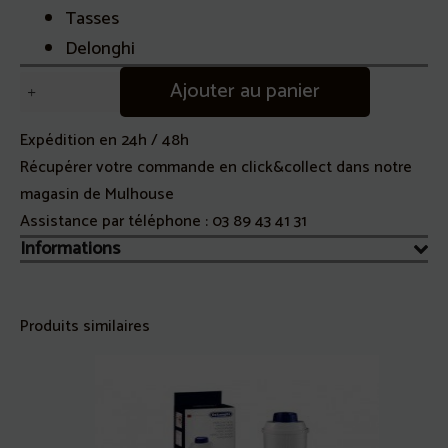
Tasses
Delonghi
quantité
Ajouter au panier
de
Tasses
Expédition en 24h / 48h
double
Récupérer votre commande en click&collect dans notre
paroi
magasin de Mulhouse
270
Assistance par téléphone :
03 89 43 41 31
ml
Informations
expresso
Delonghi
X2
Produits similaires