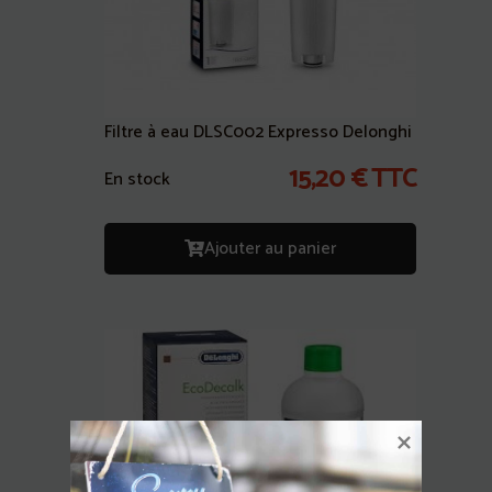
Filtre à eau DLSC002 Expresso Delonghi
15,20
€
TTC
En stock
Ajouter au panier