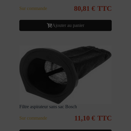
80,81
€
TTC
Sur commande
Ajouter au panier
Filtre aspirateur sans sac Bosch
11,10
€
TTC
Sur commande