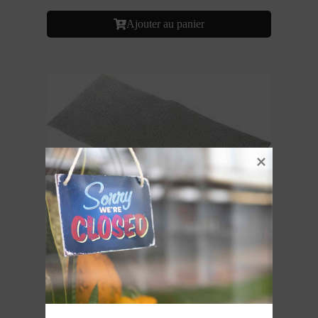
Ajouter au panier
Filtre métallique hotte Bosch
116,16
€
TTC
En stock
Ajouter au panier