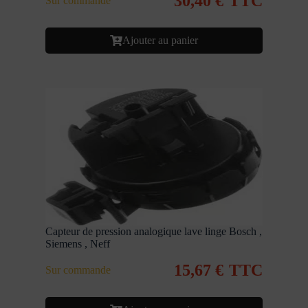
30,40
€
TTC
Sur commande
Ajouter au panier
Capteur de pression analogique lave linge Bosch ,
Siemens , Neff
15,67
€
TTC
Sur commande