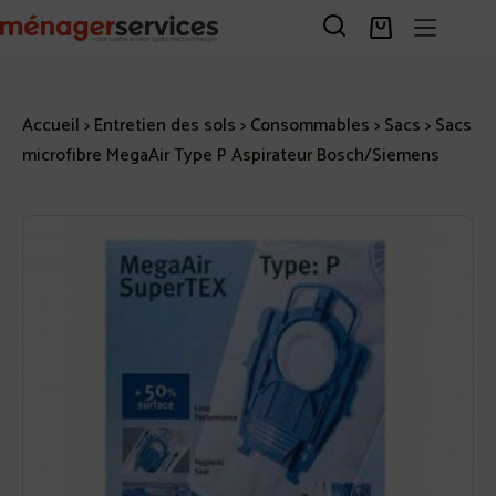
Passer
au
Panier
contenu
d’achat
Accueil
>
Entretien des sols
>
Consommables
>
Sacs
>
Sacs
microfibre MegaAir Type P Aspirateur Bosch/Siemens