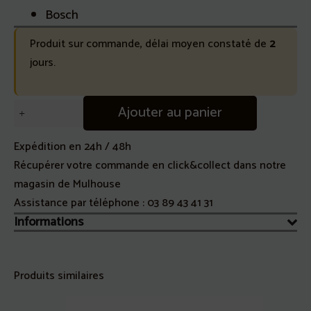
Bosch
Produit sur commande, délai moyen constaté de
2
jours.
quantité
Ajouter au panier
de
Sacs
Expédition en 24h / 48h
microfibre
Récupérer votre commande en click&collect dans notre
MegaAir
magasin de Mulhouse
Type
Assistance par téléphone :
03 89 43 41 31
P
Informations
Aspirateur
Bosch/Siemens
Produits similaires