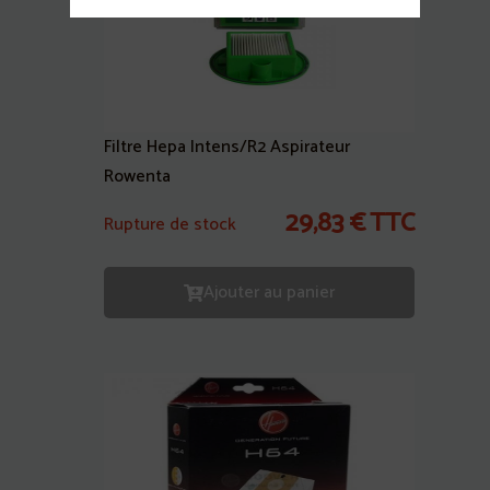
Filtre Hepa Intens/R2 Aspirateur
Rowenta
29,83
€
TTC
Rupture de stock
Ajouter au panier