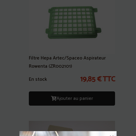
Filtre Hepa Artec/Spaceo Aspirateur
Rowenta (ZR002101)
19,85
€
TTC
En stock
Ajouter au panier