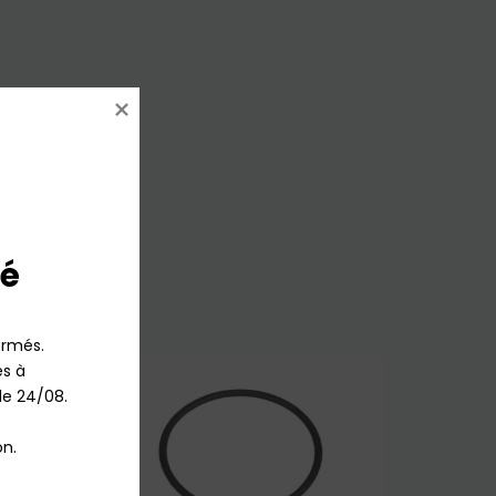
é
rmés.

 à 
le 24/08.

n.