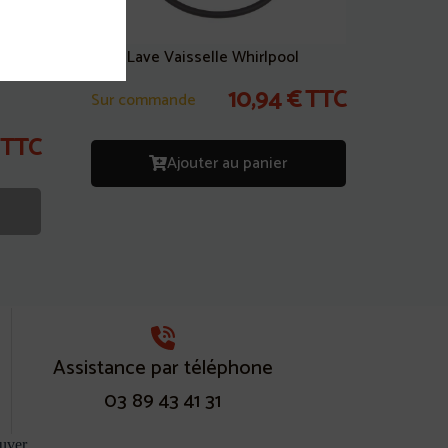
Joint Lave Vaisselle Whirlpool
10,94
€
TTC
Sur commande
TTC
Ajouter au panier
Assistance par téléphone
03 89 43 41 31
uver