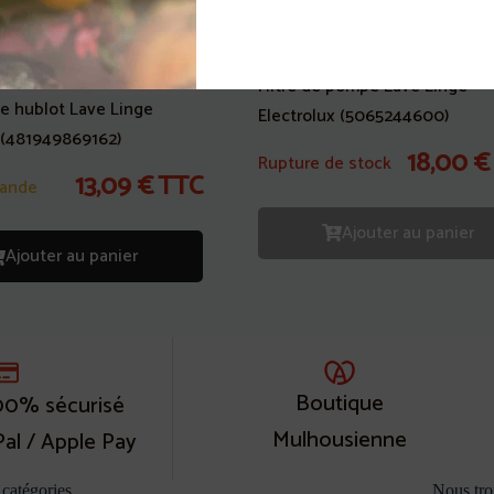
Filtre de pompe Lave Linge
e hublot Lave Linge
Electrolux (5065244600)
 (481949869162)
18,00
€
Rupture de stock
13,09
€
TTC
ande
Ajouter au panier
Ajouter au panier
Boutique
00% sécurisé
Mulhousienne
Pal / Apple Pay
catégories
Nous tro