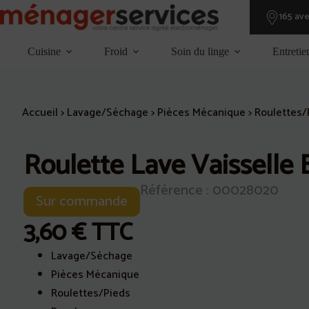
Passer
165 av
au
contenu
Cuisine
Froid
Soin du linge
Entretie
Accueil
>
Lavage/Séchage
>
Pièces Mécanique
>
Roulettes/
Roulette Lave Vaisselle
Référence : 00028020
Sur commande
3,60
€
TTC
Lavage/Séchage
Pièces Mécanique
Roulettes/Pieds