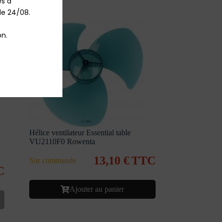
 à 
le 24/08.

n.
Hélice ventilateur Essential table
VU2110F0 Rowenta
13,10
€
TTC
Sur commande
C
Ajouter au panier