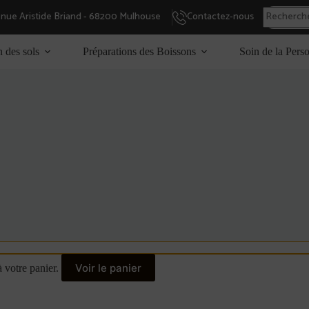
enue Aristide Briand - 68200 Mulhouse
Contactez-nous
n des sols
Préparations des Boissons
Soin de la Pers
Voir le panier
 votre panier.