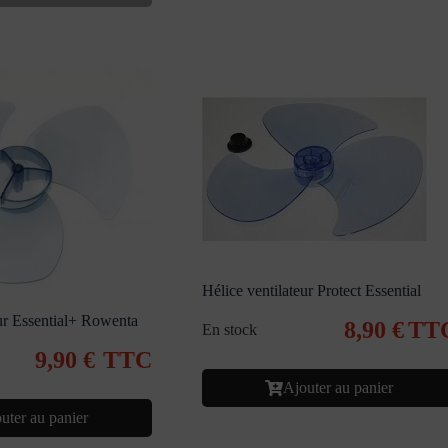
Hélice ventilateur Protect Essential
eur Essential+ Rowenta
8,90
€
TT
En stock
9,90
€
TTC
Ajouter au panier
uter au panier