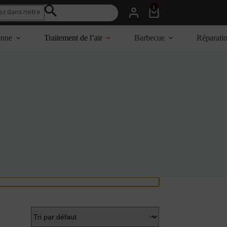
1
Panier
d’achat
onne
Traitement de l’air
Barbecue
Réparati