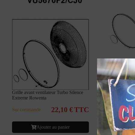
Grille avant ven
VU2640F0
En stock
Grille avant ventilateur Turbo Silence
Ajo
Extreme Rowenta
22,10
€
TTC
Sur commande
Ajouter au panier