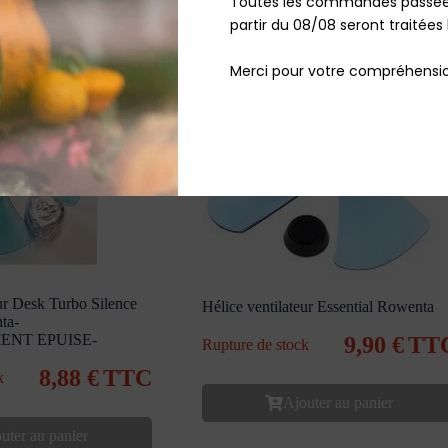
Toutes les commandes passées
partir du 08/08 seront traitées 
Merci pour votre compréhensio
eur Desk Turbo Silence
Hélice ventilateur Essential Rowenta
ta-
ENT EPUISE-
9,90
€
TT
Rupture de stock
8,88
€
TTC
k
Ajouter au panier
uter au panier