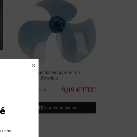
C
Hélice de ventilateur avec ecrou
Essential + Rowenta
9,99
€
TTC
Sur commande
Ajouter au panier
é
rmés.
