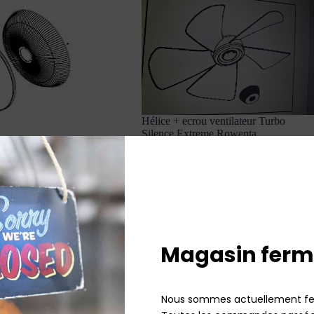
Hélice + ecrou ventilateur Turbo
Silence Extreme Rowenta
tillateur Turbo Silence
16,85
€
TT
Sur commande
22,10
€
TTC
Ajouter au panier
uter au panier
Magasin ferm
Nous sommes actuellement fe