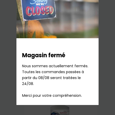
Dégivrant et nettoyant frigo et
congèlateur Spray 500ml
10,70
€
TTC
En stock
Magasin fermé
Nous sommes actuellement fermés.

Ajouter au panier
Toutes les commandes passées à 
partir du 08/08 seront traitées le 
24/08.

Merci pour votre compréhension.