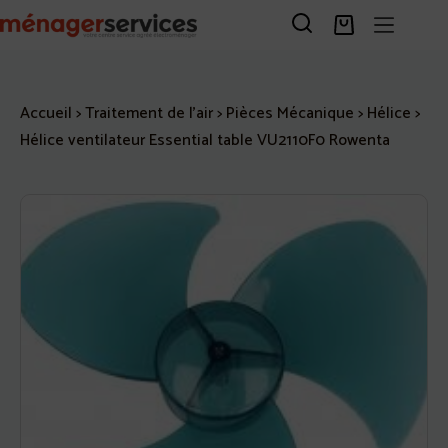
Passer
au
Panier
contenu
d’achat
Accueil
>
Traitement de l'air
>
Pièces Mécanique
>
Hélice
>
Hélice ventilateur Essential table VU2110F0 Rowenta