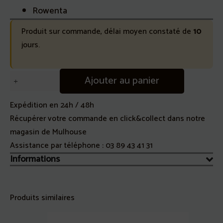
Rowenta
Produit sur commande, délai moyen constaté de
10
jours.
quantité
Ajouter au panier
de
Hélice
Expédition en 24h / 48h
ventilateur
Récupérer votre commande en click&collect dans notre
Essential
magasin de Mulhouse
table
Assistance par téléphone :
03 89 43 41 31
VU2110F0
Informations
Rowenta
Produits similaires