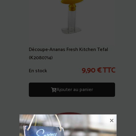
Découpe-Ananas Fresh Kitchen Tefal
(K2080714)
9,90
€
TTC
En stock
Ajouter au panier