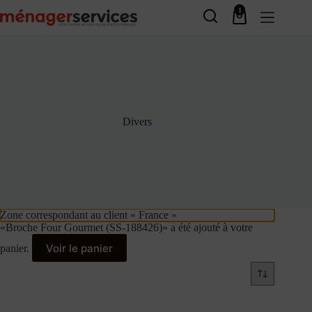
Passer
1
au
Panier
contenu
d’achat
Divers
Zone correspondant au client « France »
«Broche Four Gourmet (SS-188426)» a été ajouté à votre
Voir le panier
panier.