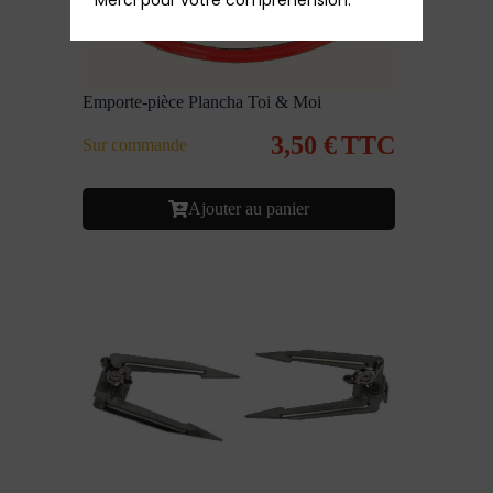
Emporte-pièce Plancha Toi & Moi
3,50
€
TTC
Sur commande
Ajouter au panier