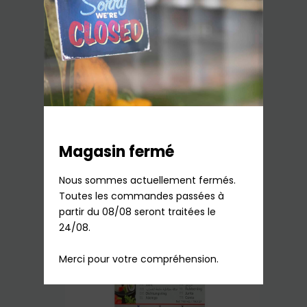
Poignée de cuve Authentique
Autocuiseur Seb-DEFINITIVEMENT
EPUISE-
7,99
€
TTC
Rupture de stock
Ajouter au panier
Magasin fermé
Nous sommes actuellement fermés.

Toutes les commandes passées à 
partir du 08/08 seront traitées le 
24/08.

Merci pour votre compréhension.