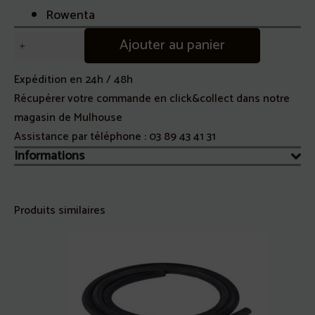
Rowenta
quantité
Ajouter au panier
de
Broche
Expédition en 24h / 48h
Four
Récupérer votre commande en click&collect dans notre
Gourmet
magasin de Mulhouse
Electronique
Assistance par téléphone :
03 89 43 41 31
38L
Informations
(SS-
184846)
Produits similaires