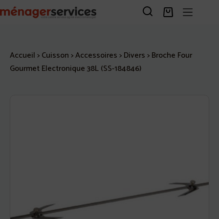
Passer
au
Panier
contenu
d’achat
Accueil
>
Cuisson
>
Accessoires
>
Divers
>
Broche Four
Gourmet Electronique 38L (SS-184846)