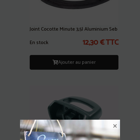
Joint Cocotte Minute 3,5l Aluminium Seb
12,30
€
TTC
En stock
Ajouter au panier