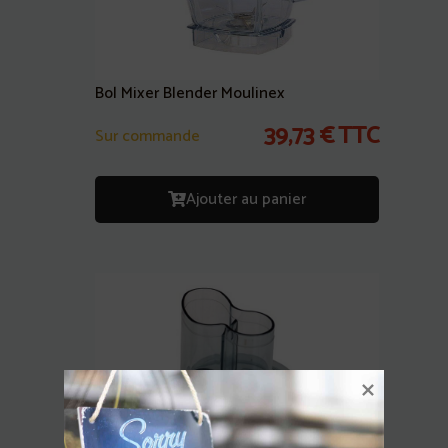
Bol Mixer Blender Moulinex
39,73
€
TTC
Sur commande
Ajouter au panier