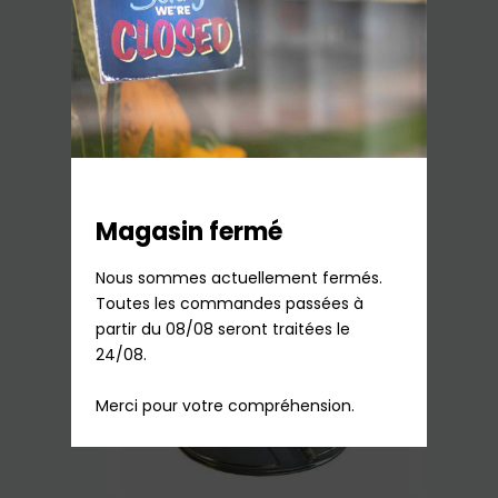
Couvercle Masterchef 350-370 Robot
Moulinex
14,70
€
TTC
Sur commande
Ajouter au panier
Magasin fermé
Nous sommes actuellement fermés.

Toutes les commandes passées à 
partir du 08/08 seront traitées le 
24/08.

Merci pour votre compréhension.