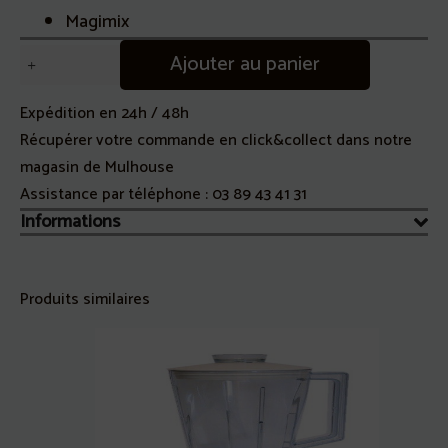
Magimix
quantité
Ajouter au panier
de
Pâle
Expédition en 24h / 48h
Le
Récupérer votre commande en click&collect dans notre
Glacier
magasin de Mulhouse
Sobetière
Assistance par téléphone :
03 89 43 41 31
Magimix
Informations
Produits similaires