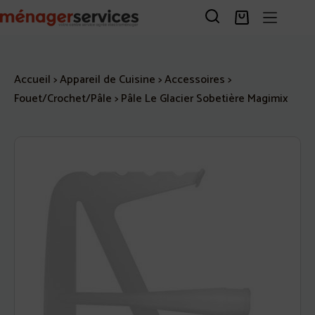
Passer
au
Panier
contenu
d’achat
Accueil
>
Appareil de Cuisine
>
Accessoires
>
Fouet/Crochet/Pâle
>
Pâle Le Glacier Sobetière Magimix