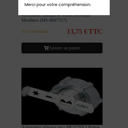
Merci pour votre compréhension.
Accessoire maxipress Robot Adventio
Moulinex (MS-0697557)
13,75
€
TTC
Sur commande
Ajouter au panier
Adaptateur gâteaux secs MUZ7SV1 Robot