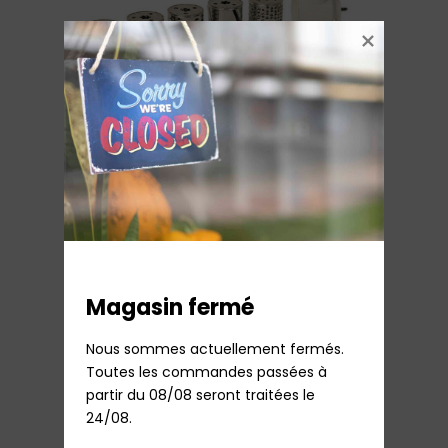
Accessoire Eminceur/Râpeur + 5 tambours
Hachoir Moulinex
36,43
€
TTC
Sur commande
Ajouter au panier
Magasin fermé
Nous sommes actuellement fermés.

Toutes les commandes passées à 
partir du 08/08 seront traitées le 
24/08.
