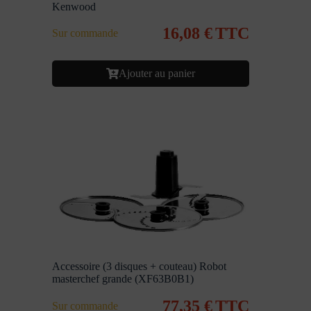
Kenwood
16,08
€
TTC
Sur commande
Ajouter au panier
Accessoire (3 disques + couteau) Robot
masterchef grande (XF63B0B1)
77,35
€
TTC
Sur commande