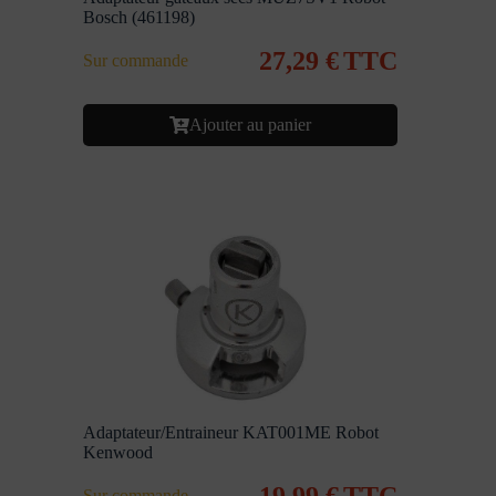
Bosch (461198)
27,29
€
TTC
Sur commande
Ajouter au panier
Adaptateur/Entraineur KAT001ME Robot
Kenwood
19,99
€
TTC
Sur commande