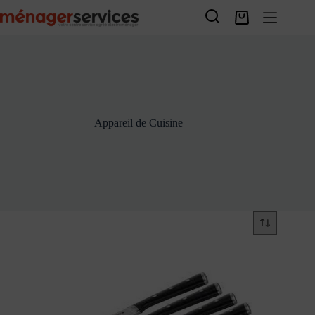
Passer
au
Panier
contenu
d’achat
Appareil de Cuisine