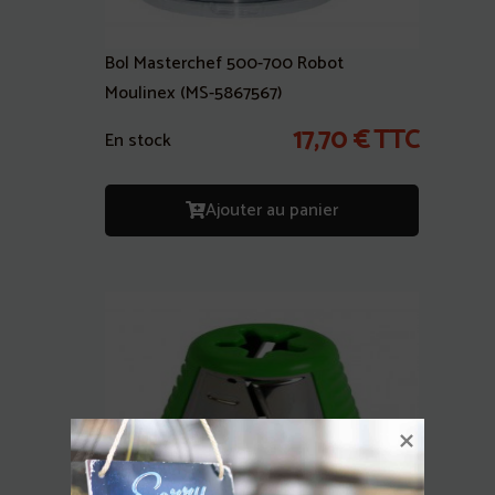
Bol Masterchef 500-700 Robot
Moulinex (MS-5867567)
17,70
€
TTC
En stock
Ajouter au panier