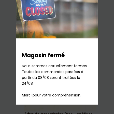
Cône Eminceur Vert HV4/Fresh Express
Hachoir Moulinex
7,90
€
TTC
En stock
Ajouter au panier
Magasin fermé
Nous sommes actuellement fermés.

Toutes les commandes passées à 
partir du 08/08 seront traitées le 
24/08.

Merci pour votre compréhension.