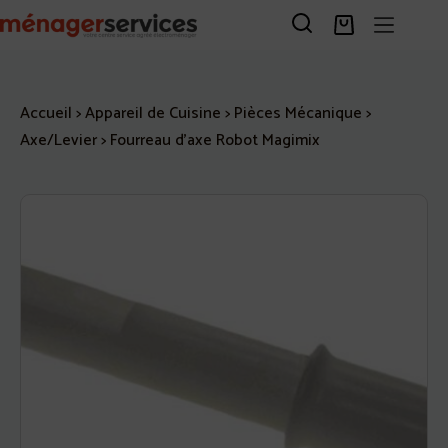
Passer
au
Panier
contenu
d’achat
Accueil
>
Appareil de Cuisine
>
Pièces Mécanique
>
Axe/Levier
>
Fourreau d’axe Robot Magimix