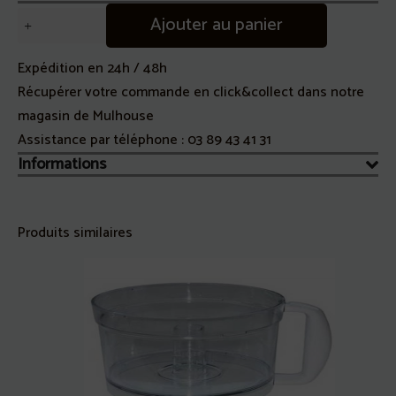
quantité
Ajouter au panier
de
Fourreau
Expédition en 24h / 48h
d'axe
Récupérer votre commande en click&collect dans notre
Robot
magasin de Mulhouse
Magimix
Assistance par téléphone :
03 89 43 41 31
Informations
Produits similaires