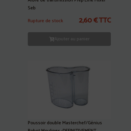
Arbre de transmission Prep’Line Mixer
Seb
2,60
€
TTC
Rupture de stock
Ajouter au panier
Poussoir double Masterchef/Génius
Robot Moulinex -DEFINITIVEMENT