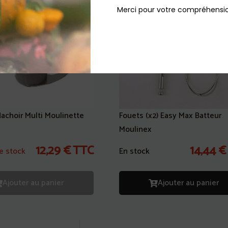
Merci pour votre compréhensio
achoir Multi Moulinette
Fouets (x2) Easy Max Batteur
Moulinex
12,29
€
TTC
14,44
€
e stock
En stock
Ajouter au panier
Ajouter au panier