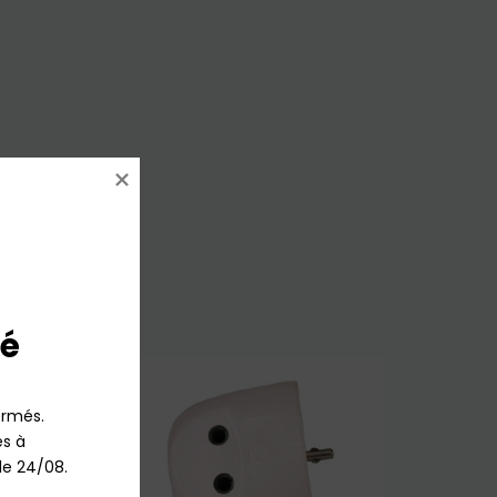
é
rmés.

 à 
le 24/08.
