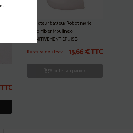
n.
Réducteur batteur Robot marie
Turbo Mixer Moulinex-
DEFINITIVEMENT EPUISE-
15,66
€
TTC
Rupture de stock
Ajouter au panier
TTC