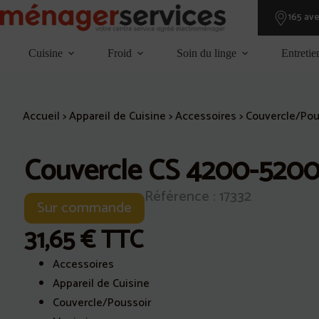
Passer
165 av
au
contenu
Cuisine
Froid
Soin du linge
Entretie
Accueil
>
Appareil de Cuisine
>
Accessoires
>
Couvercle/Pou
Couvercle CS 4200-5200
Référence : 17332
Sur commande
31,65
€
TTC
Accessoires
Appareil de Cuisine
Couvercle/Poussoir