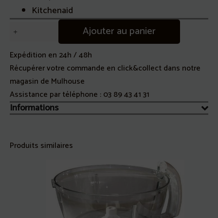
Kitchenaid
quantité
Ajouter au panier
de
Bol
Expédition en 24h / 48h
Verre
Récupérer votre commande en click&collect dans notre
Ultra
magasin de Mulhouse
Power
Assistance par téléphone :
03 89 43 41 31
Blender
Informations
Kitchenaid
1.5L
Produits similaires