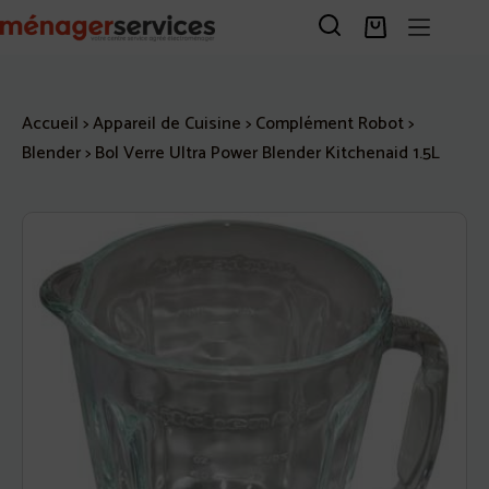
Passer
au
Panier
contenu
d’achat
Accueil
>
Appareil de Cuisine
>
Complément Robot
>
Blender
>
Bol Verre Ultra Power Blender Kitchenaid 1.5L