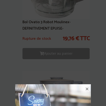
Bol Ovatio 3 Robot Moulinex-
DEFINITIVEMENT EPUISE-
19,76
€
TTC
Rupture de stock
Ajouter au panier