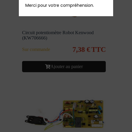
Merci pour votre compréhension.
Circuit potentiomètre Robot Kenwood
(KW706666)
7,38
€
TTC
Sur commande
Ajouter au panier