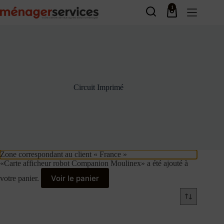
Passer
1
au
Panier
contenu
d’achat
Circuit Imprimé
Zone correspondant au client « France »
«Carte afficheur robot Companion Moulinex» a été ajouté à
Voir le panier
votre panier.