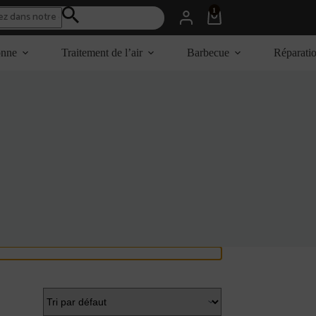
1
Panier
d’achat
onne
Traitement de l’air
Barbecue
Réparati