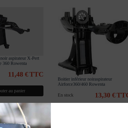
 noir aspirateur X-Pert
ce 360 Rowenta
11,48
€
TTC
Boitier inférieur noiraspirateur
Airforce360/460 Rowenta
uter au panier
13,30
€
TT
En stock
Ajouter au panier