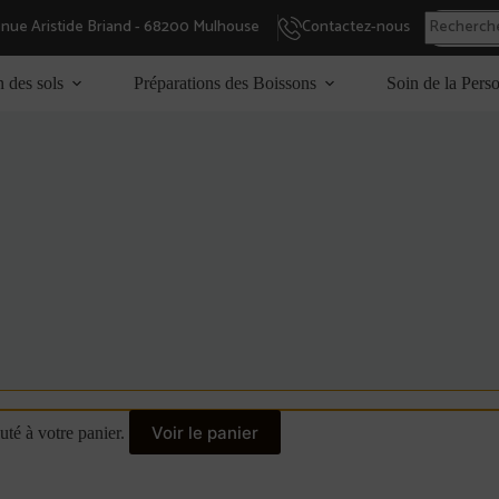
enue Aristide Briand - 68200 Mulhouse
Contactez-nous
n des sols
Préparations des Boissons
Soin de la Pers
Voir le panier
uté à votre panier.