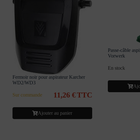
Passe-câble as
Vorwerk
En stock
Fermoir noir pour aspirateur Karcher
WD2/WD3
Ajo
11,26
€
TTC
Sur commande
Ajouter au panier