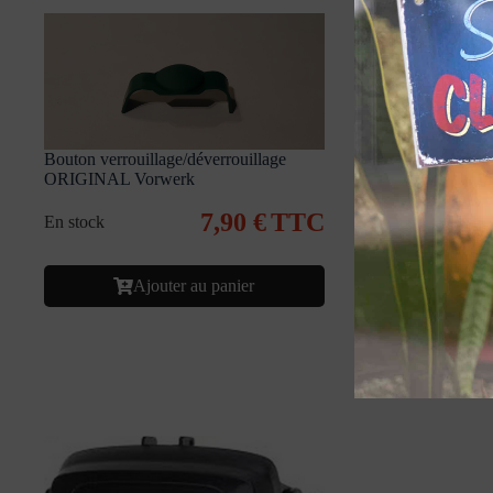
Bouton verrouillage/déverrouillage
ORIGINAL Vorwerk
Cadre imprim
Vorwerk
7,90
€
TTC
En stock
En stock
Ajouter au panier
Ajo