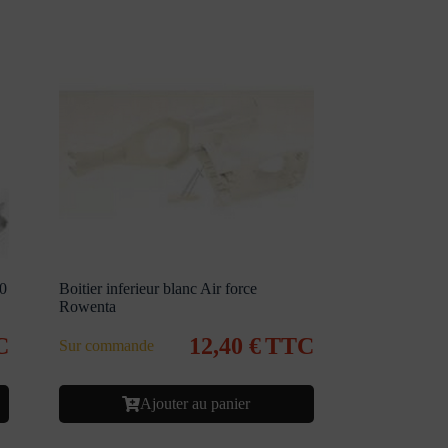
60
Boitier inferieur blanc Air force
Rowenta
C
12,40
€
TTC
Sur commande
Ajouter au panier