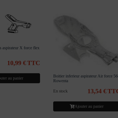
s aspirateur X force flex
10,99
€
TTC
Boitier inferieur aspirateur Air force 5
uter au panier
Rowenta
13,54
€
TT
En stock
Ajouter au panier