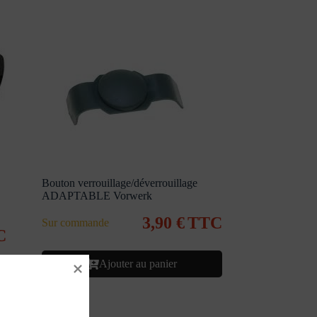
Bouton verrouillage/déverrouillage
ADAPTABLE Vorwerk
3,90
€
TTC
Sur commande
C
Ajouter au panier