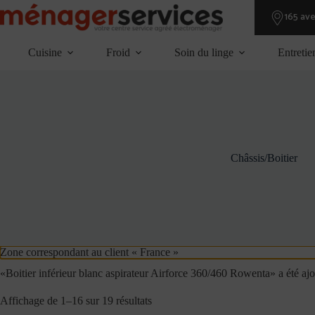
Passer
165 av
au
contenu
Cuisine
Froid
Soin du linge
Entretie
Châssis/Boitier
Zone correspondant au client « France »
«Boitier inférieur blanc aspirateur Airforce 360/460 Rowenta» a été ajo
Affichage de 1–16 sur 19 résultats