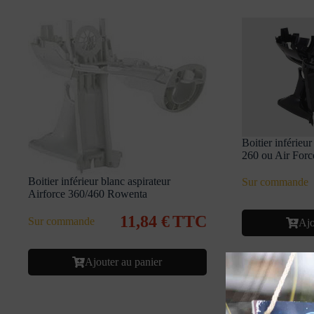
Boitier inférieur
260 ou Air For
Boitier inférieur blanc aspirateur
Sur commande
Airforce 360/460 Rowenta
11,84
€
TTC
Sur commande
Ajo
Ajouter au panier