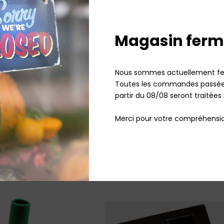
Magasin ferm
Nous sommes actuellement fe
Toutes les commandes passées
é VK121 ORIGINE
partir du 08/08 seront traitées 
Cadre imprimé VK122 Optima
29,99
€
TTC
Vorwerk
Merci pour votre compréhensio
29,66
€
TT
Sur commande
uter au panier
Ajouter au panier