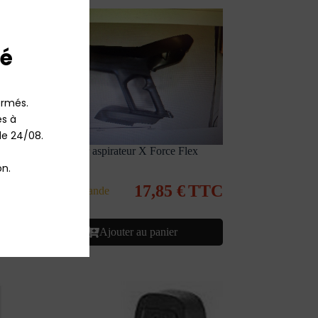
é
rmés.

 à 
le 24/08.

Corps noir aspirateur X Force Flex
Rowenta
n.
17,85
€
TTC
C
Sur commande
Ajouter au panier