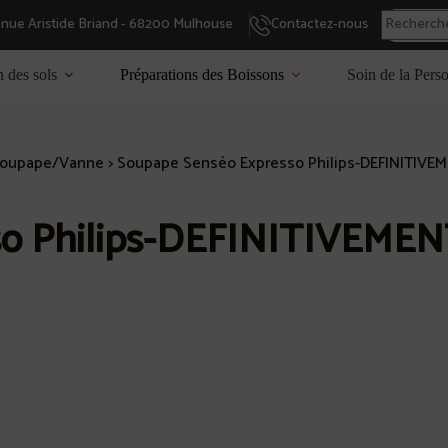
enue Aristide Briand - 68200 Mulhouse
Contactez-nous
n des sols
Préparations des Boissons
Soin de la Pers
oupape/Vanne
>
Soupape Senséo Expresso Philips-DEFINITIVEM
so Philips-DEFINITIVEMEN