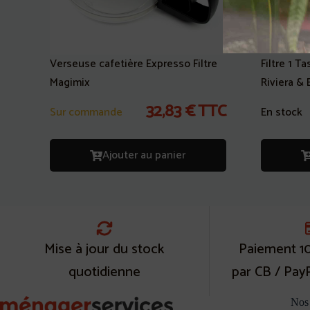
Verseuse cafetière Expresso Filtre
Filtre 1 
Magimix
Riviera & 
32,83
€
TTC
Sur commande
En stock
Ajouter au panier
Mise à jour du stock
Paiement 1
quotidienne
par CB / Pay
Nos 