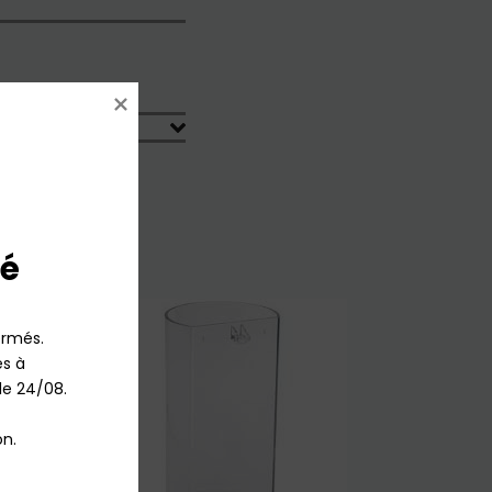
é
rmés.

 à 
le 24/08.

n.