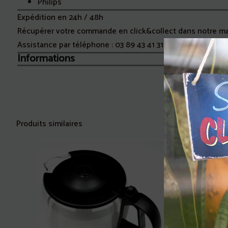
Philips
Expédition en 24h / 48h
Récupérer votre commande en click&collect dans notre m
Assistance par téléphone :
03 89 43 41 31
Informations
Produits similaires