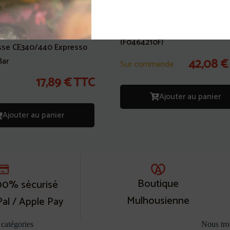
Verseuse compléte Kaffee
Automat Cafetière Krups
(F0464210F)
Tasse CE340/440 Expresso
Bar
42,08
€
Sur commande
17,89
€
TTC
Ajouter au panier
Ajouter au panier
Boutique
00% sécurisé
Mulhousienne
Pal / Apple Pay
catégories
Nous tro