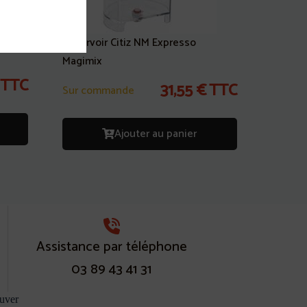
Réservoir Citiz NM Expresso
Magimix
TTC
31,55
€
TTC
Sur commande
Ajouter au panier
Assistance par téléphone
03 89 43 41 31
uver