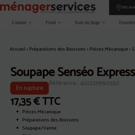
Passer
165 av
au
contenu
Cuisine
Froid
Soin du linge
Entretie
Accueil
>
Préparations des Boissons
>
Pièces Mécanique
>
S
Soupape Senséo Expres
ÉPUISÉ
Référence : 422225950562
En rupture
17,35
€
TTC
Pièces Mécanique
Préparations des Boissons
Soupape/Vanne