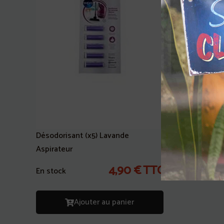
Désodorisa
Aspirateu
En stock
Désodorisant (x5) Lavande
Aspirateur
4,90
€
TTC
En stock
Ajouter au panier