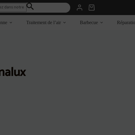
Panier
d’achat
onne
Traitement de l’air
Barbecue
Réparati
nalux