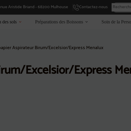
enue Aristide Briand - 68200 Mulhouse
Contactez-nous
n des sols
Préparations des Boissons
Soin de la Pers
apier Aspirateur Birum/Excelsior/Express Menalux
Birum/Excelsior/Express Me