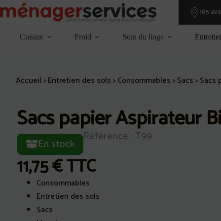
Passer
165 av
au
contenu
Cuisine
Froid
Soin du linge
Entretie
Accueil
>
Entretien des sols
>
Consommables
>
Sacs
>
Sacs p
Sacs papier Aspirateur 
Référence : T99
En stock
11,75
€
TTC
Consommables
Entretien des sols
Sacs