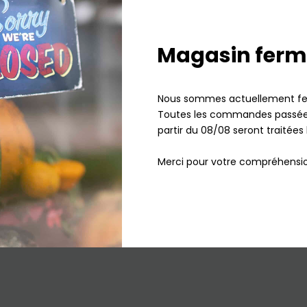
nt (x5) Citronelle
Filtre d’entrée standard à déc
Magasin ferm
r
Aspirateur Universel (0003372
4,90
€
TTC
4,90
€
En stock
Nous sommes actuellement fe
Toutes les commandes passées
Ajouter au panier
Ajouter au panier
partir du 08/08 seront traitées 
Merci pour votre compréhensio