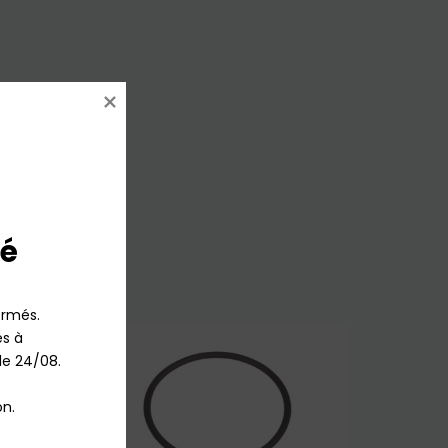
é
rmés.

 à 
le 24/08.

n.