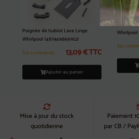
Electrova
Poignée de hublot Lave Linge
Whirlpool
Whirlpool (481949869162)
Sur comm
13,09
€
TTC
Sur commande
Ajouter au panier
Mise à jour du stock
Paiement 1
quotidienne
par CB / Pay