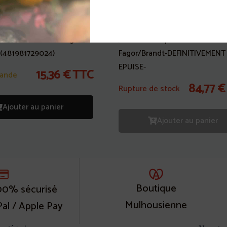
nne 2 voies Lave Linge
Joint tour de porte Lave Vaisse
 (481981729024)
Fagor/Brandt-DEFINITIVEMENT
EPUISE-
15,36
€
TTC
ande
84,77
€
Rupture de stock
Ajouter au panier
Ajouter au panier
Boutique
00% sécurisé
Mulhousienne
Pal / Apple Pay