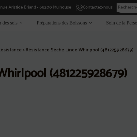
enue Aristide Briand - 68200 Mulhouse
Contactez-nous
n des sols
Préparations des Boissons
Soin de la Pers
Résistance
>
Résistance Séche Linge Whirlpool (481225928679)
Whirlpool (481225928679)