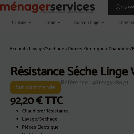
Passer
165 av
au
contenu
Cuisine
Froid
Soin du linge
Entretie
Accueil
>
Lavage/Séchage
>
Pièces Electrique
>
Chaudière/
Résistance Séche Linge 
Référence : 481225928679
Sur commande
92,20
€
TTC
Chaudière/Résistance
Lavage/Séchage
Pièces Electrique