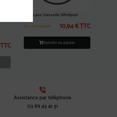
Joint Lave Vaisselle Whirlpool
lle
10,94
€
TTC
Sur commande
Ajouter au panier
TTC
Assistance par téléphone
03 89 43 41 31