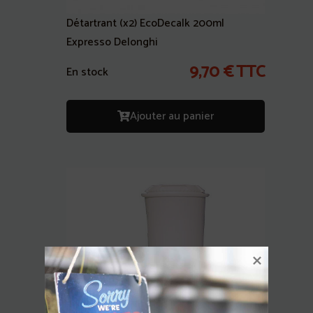
Détartrant (x2) EcoDecalk 200ml
Expresso Delonghi
9,70
€
TTC
En stock
Ajouter au panier