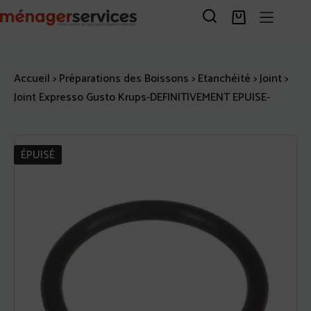
Passer
au
Panier
contenu
d’achat
Accueil
>
Préparations des Boissons
>
Etanchéité
>
Joint
>
Joint Expresso Gusto Krups-DEFINITIVEMENT EPUISE-
ÉPUISÉ