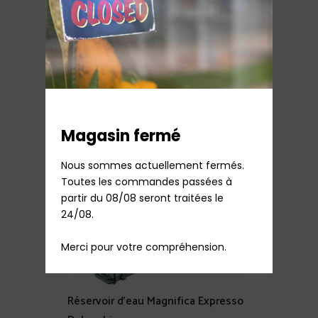
Cartouche Anti-calcaire Bouilloire Quick
& Hot Tefal
13,36
€
TTC
Sur commande
Ajouter au panier
Magasin fermé
Nous sommes actuellement fermés.

Toutes les commandes passées à 
partir du 08/08 seront traitées le 
24/08.

Merci pour votre compréhension.
Réservoir d’eau Magnifica Expresso