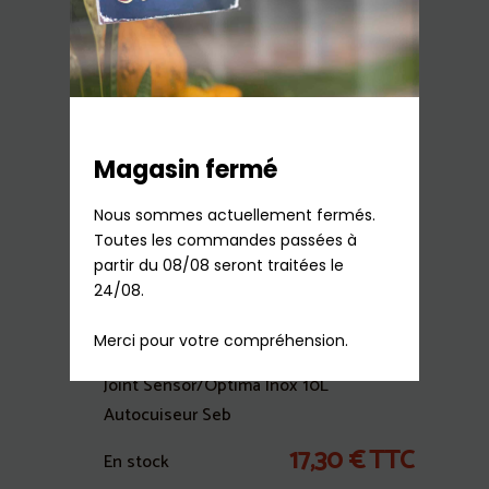
13,90
€
TTC
En stock
Ajouter au panier
Magasin fermé
Nous sommes actuellement fermés.

Toutes les commandes passées à 
partir du 08/08 seront traitées le 
24/08.

Merci pour votre compréhension.
Joint Sensor/Optima Inox 10L
Autocuiseur Seb
17,30
€
TTC
En stock