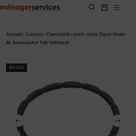
Passer
au
Panier
contenu
d’achat
Accueil
>
Cuisson
>
Etanchéité
>
Joint
>
Joint Clipso Ovale
8L Autocuiseur Seb (980049)
ÉPUISÉ