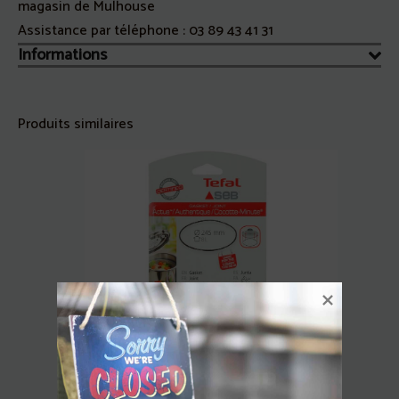
magasin de Mulhouse
Assistance par téléphone :
03 89 43 41 31
Informations
Produits similaires
Joint Cocotte Minute Authentique
Inox/Alu 8L Seb