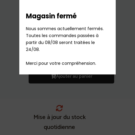
Magasin fermé
Nous sommes actuellement fermés.

Filtre Charbon Actif Adaptable SF-AAC30
Toutes les commandes passées à 
partir du 08/08 seront traitées le 
Aspirateur Miele
24/08.

40,99
€
TTC
Sur commande
Merci pour votre compréhension.
Ajouter au panier
Mise à jour du stock
quotidienne