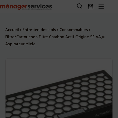
Passer
au
Panier
contenu
d’achat
Accueil
>
Entretien des sols
>
Consommables
>
Filtre/Cartouche
>
Filtre Charbon Actif Origine SF-AA30
Aspirateur Miele