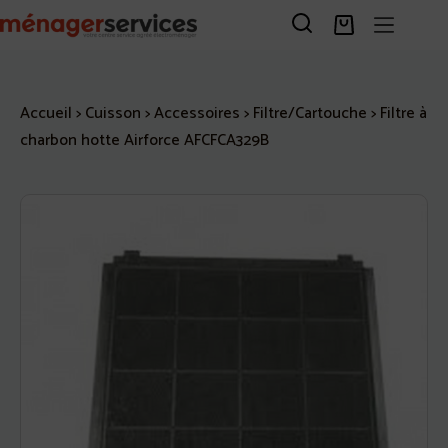
Passer
au
Panier
contenu
d’achat
Accueil
>
Cuisson
>
Accessoires
>
Filtre/Cartouche
>
Filtre à
charbon hotte Airforce AFCFCA329B