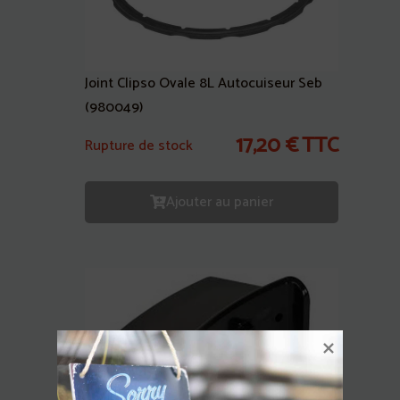
Joint Clipso Ovale 8L Autocuiseur Seb
(980049)
17,20
€
TTC
Rupture de stock
Ajouter au panier