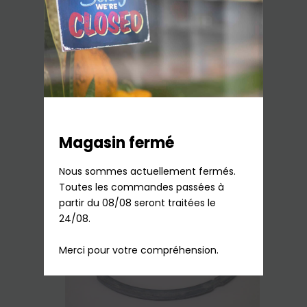
Poignée Cuve Authentique Cocotte
Minute Seb
11,45
€
TTC
En stock
Ajouter au panier
Magasin fermé
Nous sommes actuellement fermés.

Toutes les commandes passées à 
partir du 08/08 seront traitées le 
24/08.

Merci pour votre compréhension.