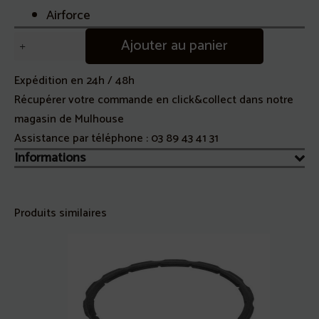
Airforce
quantité
Ajouter au panier
de
Filtre
Expédition en 24h / 48h
à
Récupérer votre commande en click&collect dans notre
charbon
magasin de Mulhouse
hotte
Assistance par téléphone :
03 89 43 41 31
Airforce
Informations
AFCFCA329B
Produits similaires