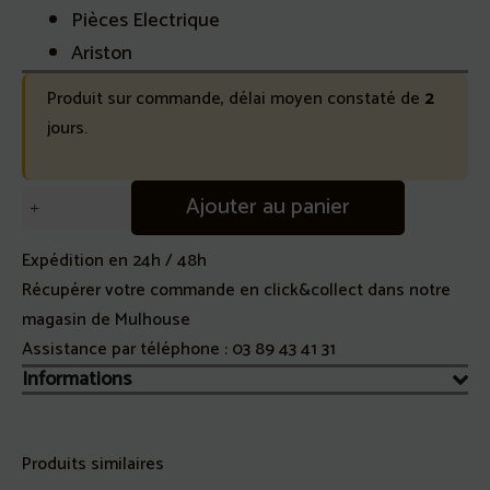
Pièces Electrique
Ariston
Produit sur commande, délai moyen constaté de
2
jours.
quantité
Ajouter au panier
de
Electrovanne
Expédition en 24h / 48h
double
Récupérer votre commande en click&collect dans notre
LTR
magasin de Mulhouse
(C00110333)
Assistance par téléphone :
03 89 43 41 31
Informations
Produits similaires