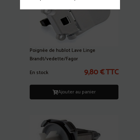
Poignée de hublot Lave Linge
Brandt/vedette/Fagor
9,80
€
TTC
En stock
Ajouter au panier