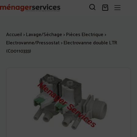
Passer
au
Panier
contenu
d’achat
Accueil
>
Lavage/Séchage
>
Pièces Electrique
>
Electrovanne/Pressostat
>
Electrovanne double LTR
(C00110333)