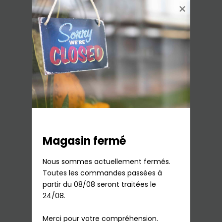
Tuyau d’arrivée d’eau 2,50M
Whirlpool/Universel (481953028938)
9,60
€
TTC
Sur commande
Magasin fermé
Ajouter au panier
Nous sommes actuellement fermés.

Toutes les commandes passées à 
partir du 08/08 seront traitées le 
24/08.

Merci pour votre compréhension.