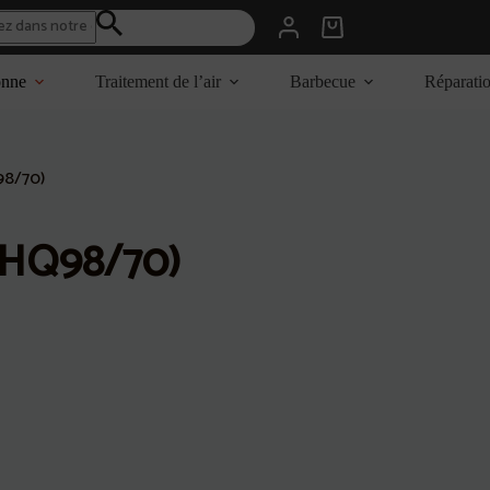
Panier
d’achat
onne
Traitement de l’air
Barbecue
Réparati
98/70)
 (HQ98/70)