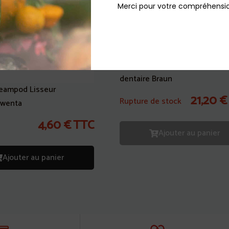
Merci pour votre compréhensio
Manche avec tuyau bleu Jet
dentaire Braun
eampod Lisseur
21,20
€
Rupture de stock
owenta
4,60
€
TTC
Ajouter au panier
Ajouter au panier