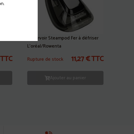
n.
Réservoir Steampod Fer à défriser
L’oréal/Rowenta
TTC
11,27
€
TTC
Rupture de stock
Ajouter au panier