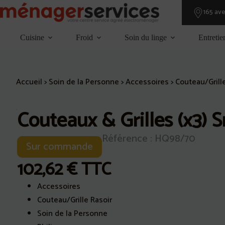
Passer
165 av
au
contenu
Cuisine
Froid
Soin du linge
Entretie
Accueil
>
Soin de la Personne
>
Accessoires
>
Couteau/Grill
Couteaux & Grilles (x3) 
Référence : HQ98/70
Sur commande
102,62
€
TTC
Accessoires
Couteau/Grille Rasoir
Soin de la Personne