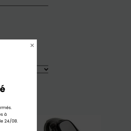
é
rmés.

 à 
le 24/08.
