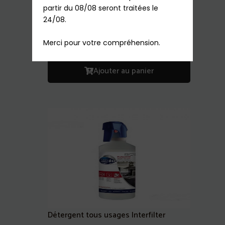
partir du 08/08 seront traitées le 
Détartrant fer à repasser 250ml
24/08.

7,30
€
TTC
En stock
Merci pour votre compréhension.
Ajouter au panier
Détergent tous usages Interfilter