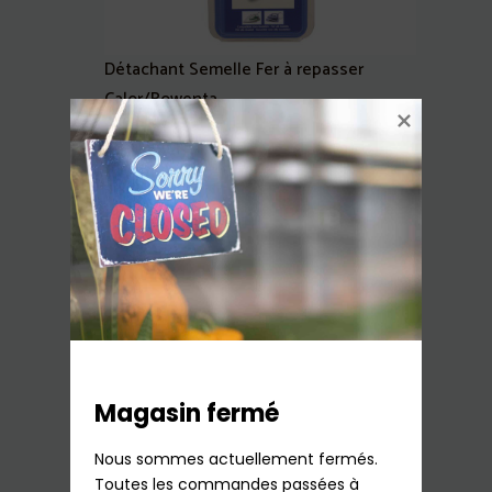
Détachant Semelle Fer à repasser
Calor/Rowenta
10,99
€
TTC
En stock
Ajouter au panier
Magasin fermé
Nous sommes actuellement fermés.

Toutes les commandes passées à 