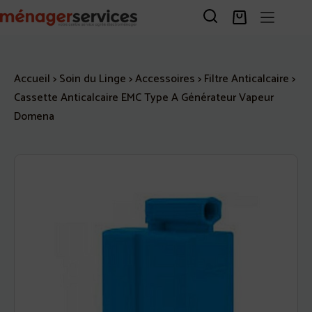
Passer
au
Panier
contenu
d’achat
Accueil
>
Soin du Linge
>
Accessoires
>
Filtre Anticalcaire
>
Cassette Anticalcaire EMC Type A Générateur Vapeur
Domena