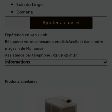
Soin du Linge
Domena
quantité
Ajouter au panier
de
Cassette
Expédition en 24h / 48h
Anticalcaire
Récupérer votre commande en click&collect dans notre
EMC
magasin de Mulhouse
Type
Assistance par téléphone :
03 89 43 41 31
A
Informations
Générateur
Vapeur
Domena
Produits similaires