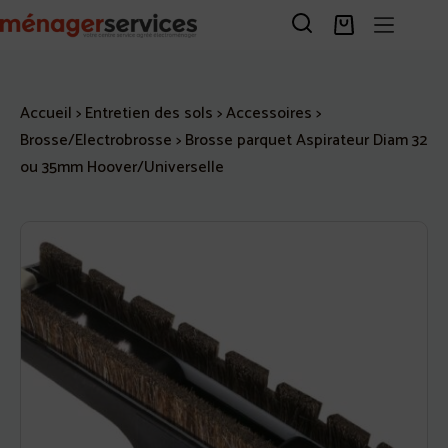
Passer
au
Panier
contenu
d’achat
Accueil
>
Entretien des sols
>
Accessoires
>
Brosse/Electrobrosse
>
Brosse parquet Aspirateur Diam 32
ou 35mm Hoover/Universelle