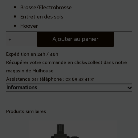
Brosse/Electrobrosse
Entretien des sols
Hoover
quantité
Ajouter au panier
de
Brosse
Expédition en 24h / 48h
parquet
Récupérer votre commande en click&collect dans notre
Aspirateur
magasin de Mulhouse
Diam
Assistance par téléphone :
03 89 43 41 31
32
Informations
ou
35mm
Hoover/Universelle
Produits similaires