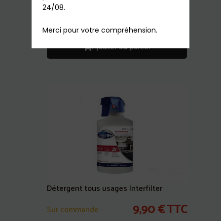
24/08.

4,90
€
TTC
En stock
Merci pour votre compréhension.
Ajouter au panier
Détergent tous usages Interfilter
9,90
€
TTC
Sur commande