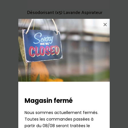
Désodorisant (x5) Lavande Aspirateur
4,90
€
TTC
En stock
Ajouter au panier
Magasin fermé
Nous sommes actuellement fermés.

Toutes les commandes passées à 
Désodorisant (x5) Citronelle Aspirateur
partir du 08/08 seront traitées le 