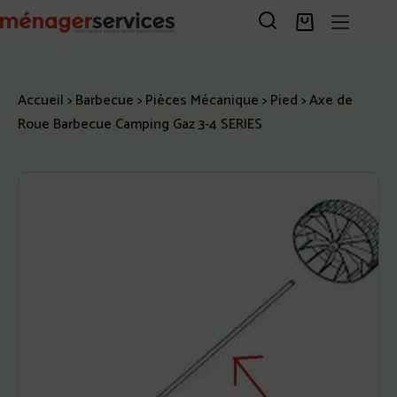
Passer
au
Panier
contenu
d’achat
Accueil
>
Barbecue
>
Pièces Mécanique
>
Pied
>
Axe de
Roue Barbecue Camping Gaz 3-4 SERIES