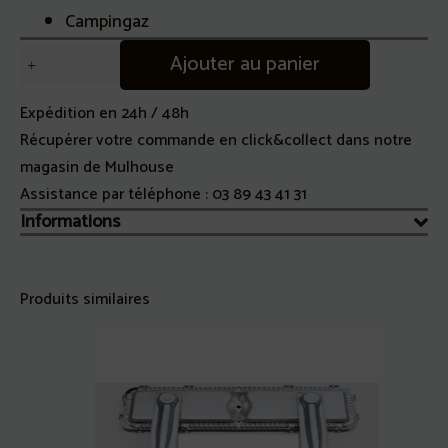
Campingaz
quantité
Ajouter au panier
de
Axe
Expédition en 24h / 48h
de
Récupérer votre commande en click&collect dans notre
Roue
magasin de Mulhouse
Barbecue
Assistance par téléphone :
03 89 43 41 31
Camping
Informations
Gaz
3-
4
Produits similaires
SERIES