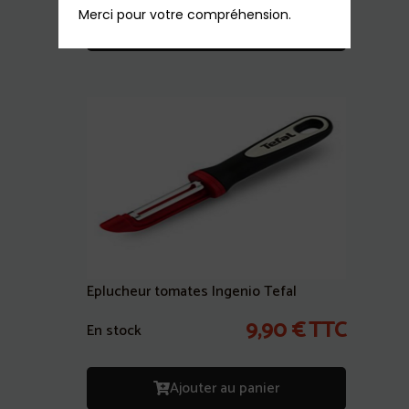
Merci pour votre compréhension.
Ajouter au panier
Eplucheur tomates Ingenio Tefal
9,90
€
TTC
En stock
Ajouter au panier