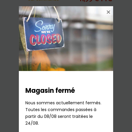
Ajouter au panier
Magasin fermé
4 Couteaux à steak Ingenio Ice force
Nous sommes actuellement fermés.

Tefal
Toutes les commandes passées à 
partir du 08/08 seront traitées le 
38,09
€
TTC
En stock
24/08.
