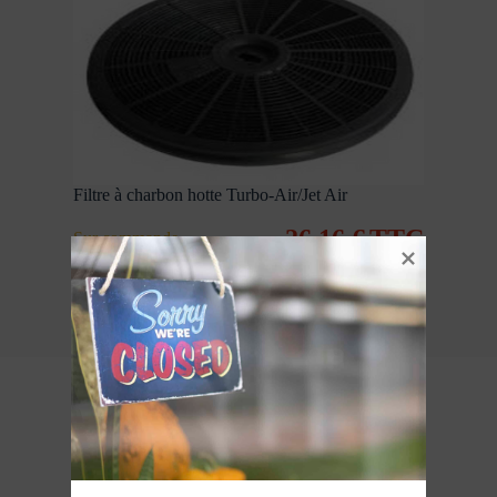
Filtre à charbon hotte Turbo-Air/Jet Air
26,16
€
TTC
Sur commande
Ajouter au panier
Mise à jour du stock
quotidienne