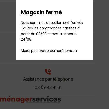
Magasin fermé
Paiement 100% sécurisé
Nous sommes actuellement fermés.

par CB / PayPal / Apple Pay
Toutes les commandes passées à 
partir du 08/08 seront traitées le 
24/08.

Boutique
Merci pour votre compréhension.
Mulhousienne
Assistance par téléphone
03 89 43 41 31