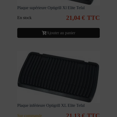
Plaque supérieure Optigrill Xl Elite Tefal
21,04
€
TTC
En stock
Ajouter au panier
Plaque inférieure Optigrill XL Elite Tefal
21,13
€
TTC
Sur commande