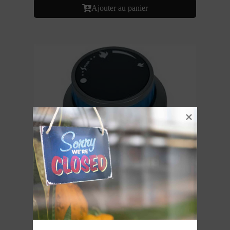
Ajouter au panier
Bouton four à pizza gaz Tefal
9,20
€
TTC
Sur commande
Ajouter au panier