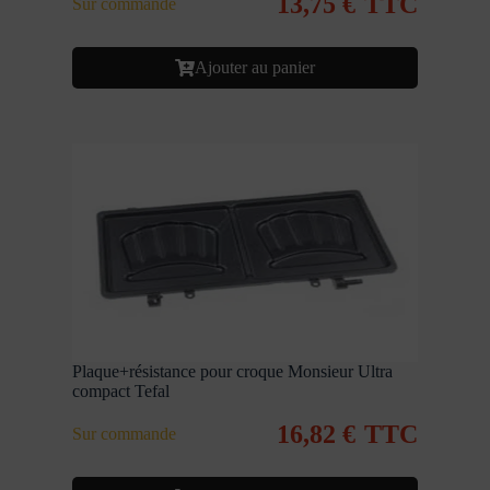
13,75
€
TTC
Sur commande
Ajouter au panier
Plaque+résistance pour croque Monsieur Ultra
compact Tefal
16,82
€
TTC
Sur commande