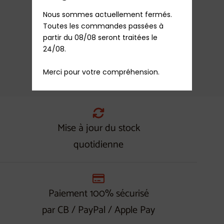
Nous sommes actuellement fermés.

Chiffonnette NT250 Nettoyeur Vapeur Siméo-
DEFINITIVEMENT EPUISE-
Toutes les commandes passées à 
partir du 08/08 seront traitées le 
9,90
€
TTC
Rupture de stock
24/08.

Merci pour votre compréhension.
Ajouter au panier
Mise à jour du stock
quotidienne
Paiement 100% sécurisé
par CB / PayPal / Apple Pay