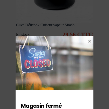
Cuve Délicook Cuiseur vapeur Siméo
29,56
€
TTC
En stock
Ajouter au panier
Magasin fermé