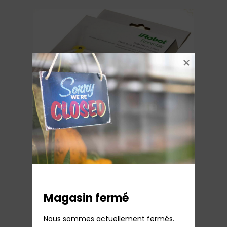
Brosses latérales (x3) ACC801 IRobot série
800/900 Roomba (F455946)
23,00
€
TTC
Sur commande
Ajouter au panier
Magasin fermé
Nous sommes actuellement fermés.
