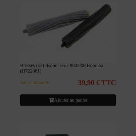
Brosses (x2) IRobot série 800/900 Roomba
(H722861)
39,90
€
TTC
Sur commande
Ajouter au panier