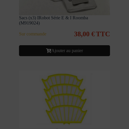
Sacs (x3) IRobot Série E & I Roomba
(M919024)
38,00
€
TTC
Sur commande
Ajouter au panier