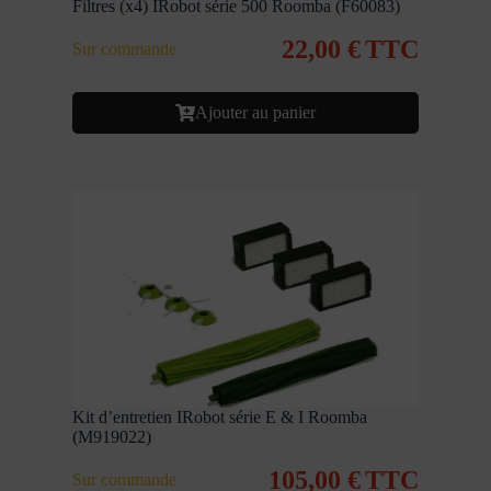
Filtres (x4) IRobot série 500 Roomba (F60083)
22,00
€
TTC
Sur commande
Ajouter au panier
Kit d’entretien IRobot série E & I Roomba
(M919022)
105,00
€
TTC
Sur commande