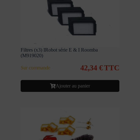
Filtres (x3) IRobot série E & I Roomba
(M919020)
42,34
€
TTC
Sur commande
Ajouter au panier