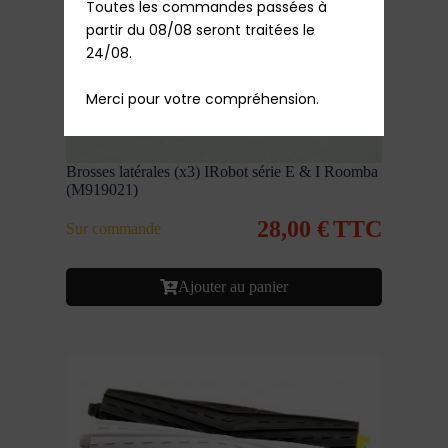
Toutes les commandes passées à 
partir du 08/08 seront traitées le 
24/08.

Merci pour votre compréhension.
Brosses latérales (x3) IRobot série E & I Roomba
(M919021)
28,00
€
TTC
Sur commande
Ajouter au panier