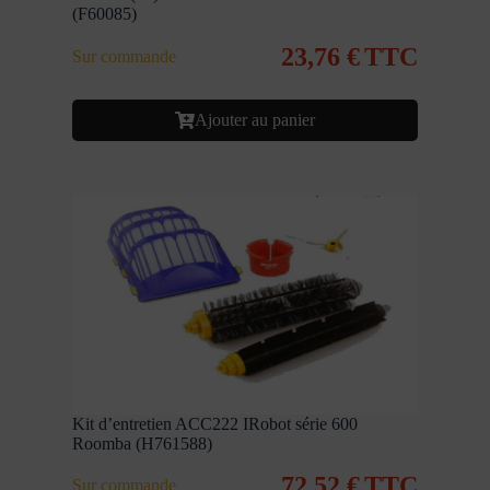
(F60085)
23,76
€
TTC
Sur commande
Ajouter au panier
Kit d’entretien ACC222 IRobot série 600
Roomba (H761588)
72,52
€
TTC
Sur commande