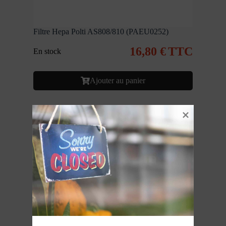
Filtre Hepa Polti AS808/810 (PAEU0252)
16,80
€
TTC
En stock
Ajouter au panier
Stock limité ! Sacs papier (x5) Aspirateur Polti