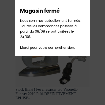
(TPAS0006)
Magasin fermé
14,64
€
TTC
Sur commande
Nous sommes actuellement fermés.

Ajouter au panier
Toutes les commandes passées à 
partir du 08/08 seront traitées le 
24/08.

Merci pour votre compréhension.
Stock limité ! Fer à repasser pro Vaporetto
Forever 2010 Polti-DEFINITIVEMENT
EPUISE-