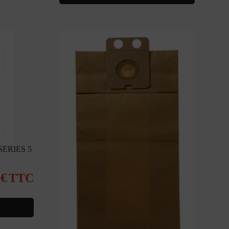
SERIES 5
0
€
TTC