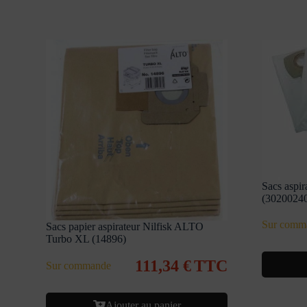
Sacs aspi
(3020024
Sur comm
Sacs papier aspirateur Nilfisk ALTO
Turbo XL (14896)
111,34
€
TTC
Sur commande
Ajouter au panier