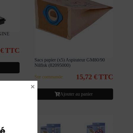
IGINE
5
€
TTC
Sacs papier (x5) Aspirateur GM80/90
Nilfisk (82095000)
15,72
€
TTC
Sur commande
Ajouter au panier
é