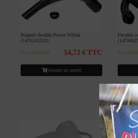
Poignée flexible Power Nilfisk
Flexible c
(1470243520)
(1470462
54,72
€
TTC
Sur commande
Sur comm
Ajouter au panier