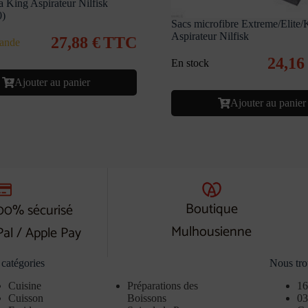
a King Aspirateur Nilfisk
0)
Sacs microfibre Extreme/Elite/
Aspirateur Nilfisk
27,88
€
TTC
ande
24,1
En stock
Ajouter au panier
Ajouter au panier
Boutique
00% sécurisé
Mulhousienne
Pal / Apple Pay
catégories
Nous tro
Cuisine
Préparations des
16
Cuisson
Boissons
03