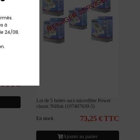
rmés.

 à 
le 24/08.

n.
S90
0
€
TTC
Lot de 5 boites sacs microfibre Power
classic Nilfisk (107407639-5)
73,25
€
TTC
En stock
Ajouter au panier