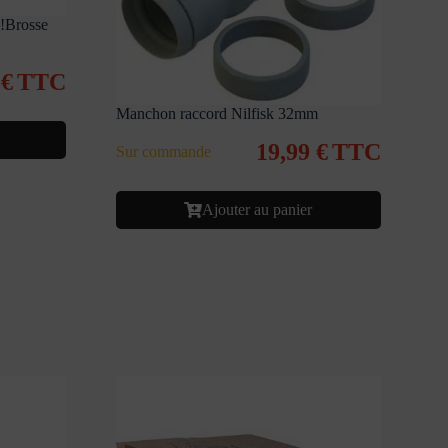
!Brosse
0
€
TTC
Manchon raccord Nilfisk 32mm
19,99
€
TTC
Sur commande
Ajouter au panier