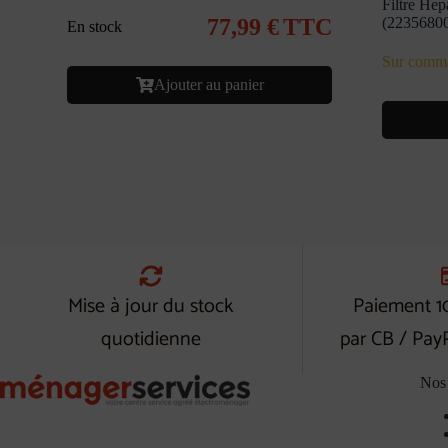
Filtre Hep
77,99
€
TTC
(2235680
En stock
Sur comm
Ajouter au panier
Mise à jour du stock
Paiement 1
quotidienne
par CB / Pay
Nos 