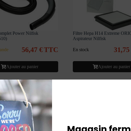
omplet Power Nilfisk
Filtre Hepa H14 Extreme OR
510)
Aspirateur Nilfisk
56,47
€
TTC
31,7
ande
En stock
Ajouter au panier
Ajouter au panier
Magasin ferm