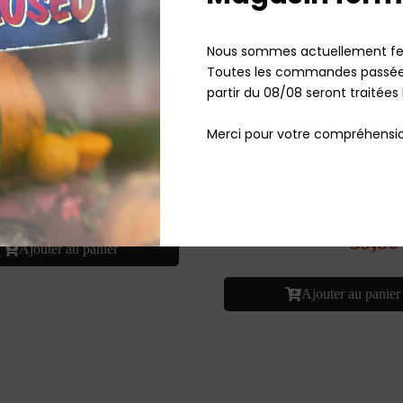
Nous sommes actuellement fe
Toutes les commandes passées
partir du 08/08 seront traitées 
Merci pour votre compréhensio
té ! Carte électronique + Inter
ateur Nilfisk (1470414500)
Cable adaptable 10m GS80-G
43,00
€
TTC
Aspirateur Nilfisk
39,8
En stock
Ajouter au panier
Ajouter au panier