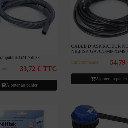
CABLE D’ASPIRATEUR NO
NILFISK GA70/GM80/GM90
Compatible GM Nilfisk
54,79
Sur commande
33,72
€
TTC
ande
Ajouter au panier
Ajouter au panier