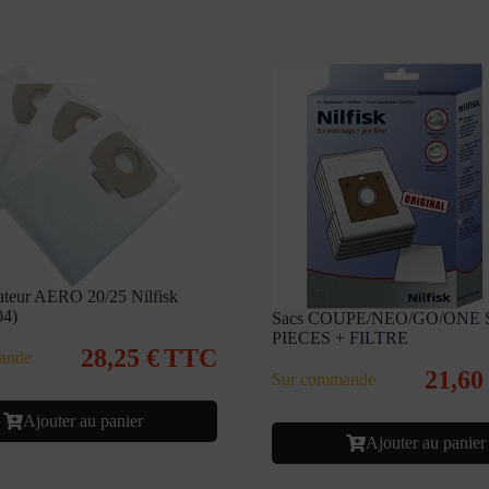
rateur AERO 20/25 Nilfisk
04)
Sacs COUPE/NEO/GO/ONE 
PIECES + FILTRE
28,25
€
TTC
ande
21,6
Sur commande
Ajouter au panier
Ajouter au panier