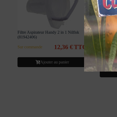
Filtre Aspirateur Handy 2 in 1 Nilfisk
(81942406)
Stock limi
12,36
€
TTC
Sur commande
M/A Aspir
En stock
Ajouter au panier