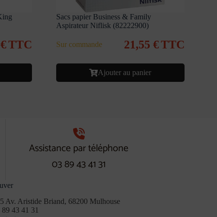
King
Sacs papier Business & Family
Aspirateur Niflisk (82222900)
6
€
TTC
21,55
€
TTC
Sur commande
Ajouter au panier
Assistance par téléphone
03 89 43 41 31
uver
5 Av. Aristide Briand, 68200 Mulhouse
 89 43 41 31