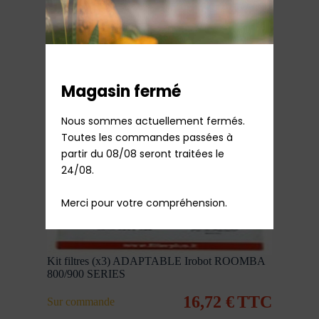
92,83
€
TTC
Sur commande
Ajouter au panier
Magasin fermé
Nous sommes actuellement fermés.

Toutes les commandes passées à 
partir du 08/08 seront traitées le 
24/08.

Merci pour votre compréhension.
Kit filtres (x3) ADAPTABLE Irobot ROOMBA
800/900 SERIES
16,72
€
TTC
Sur commande