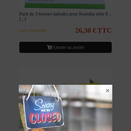
Pack de 3 brosses latérales pour Roomba série E ,
I , J
26,30
€
TTC
Sur commande
Ajouter au panier
Batterie adaptable ROOMBA 500