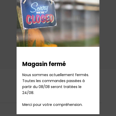
Joint de hublot lave linge Hotpoint Ariston
54,96
€
TTC
Sur commande
Ajouter au panier
Magasin fermé
Nous sommes actuellement fermés.

Toutes les commandes passées à 
Mise à jour du stock
partir du 08/08 seront traitées le 
quotidienne
24/08.

Merci pour votre compréhension.