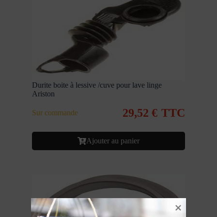
Durite boite à lessive /cuve pour lave linge
Ariston
29,52
€
TTC
Sur commande
Ajouter au panier