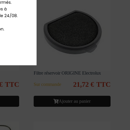
rmés.

 à 
le 24/08.

n.
Filtre réservoir ORIGINE Electrolux
€
TTC
21,72
€
TTC
Sur commande
Ajouter au panier