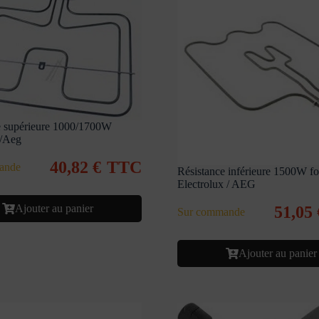
e supérieure 1000/1700W
x/Aeg
40,82
€
TTC
ande
Résistance inférieure 1500W fo
Electrolux / AEG
Ajouter au panier
51,05
Sur commande
Ajouter au panier