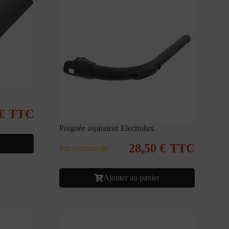
€
TTC
Poignée aspirateur Electrolux
28,50
€
TTC
Sur commande
Ajouter au panier