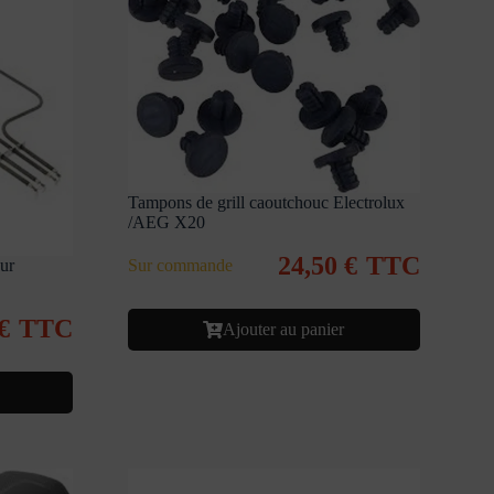
Tampons de grill caoutchouc Electrolux
/AEG X20
24,50
€
TTC
Sur commande
ur
€
TTC
Ajouter au panier