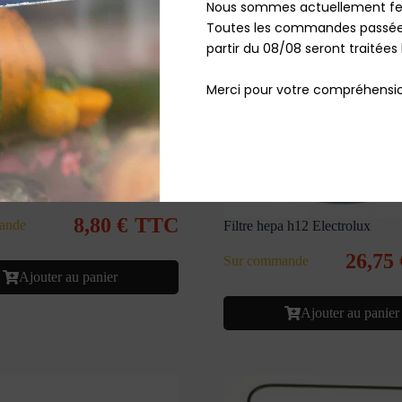
Nous sommes actuellement fe
Toutes les commandes passées
partir du 08/08 seront traitées 
Merci pour votre compréhensio
e pompe lave linge AEG
8,80
€
TTC
ande
Filtre hepa h12 Electrolux
26,75
Sur commande
Ajouter au panier
Ajouter au panier