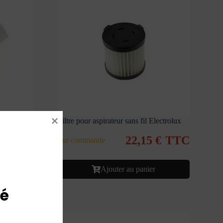
nge
Filtre pour aspirateur sans fil Electrolux
22,15
€
TTC
Sur commande
€
TTC
Ajouter au panier
é