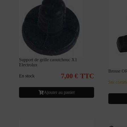
Support de grille caoutchouc X1
Electrolux
Brosse O
7,00
€
TTC
En stock
Sur comm
Ajouter au panier