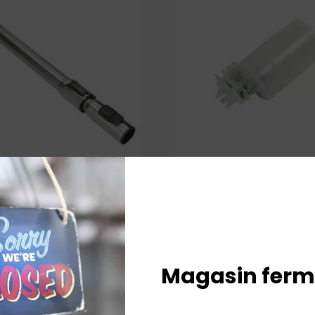
copique Electrolux
Microrupteur à flotteur sèche li
Electrolux/AEG
35,90
€
TTC
ande
56,40
En stock
Ajouter au panier
Ajouter au panier
Magasin ferm