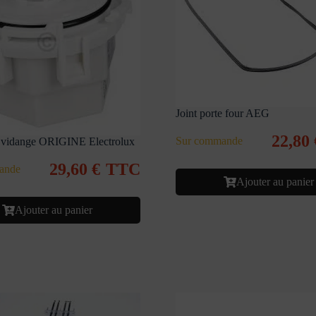
Joint porte four AEG
22,80
Sur commande
 vidange ORIGINE Electrolux
29,60
€
TTC
ande
Ajouter au panier
Ajouter au panier