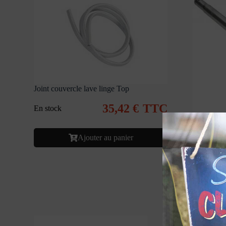
Joint couvercle lave linge Top
35,42
€
TTC
En stock
Tube télés
Ajouter au panier
Sur comm