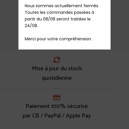
Nous sommes actuellement fermés.

Aube de tambour Lave Linge Bellavita/Far
Toutes les commandes passées à 
6,60
€
TTC
partir du 08/08 seront traitées le 
En stock
24/08.

Ajouter au panier
Merci pour votre compréhension.
Mise à jour du stock
quotidienne
Paiement 100% sécurisé
par CB / PayPal / Apple Pay