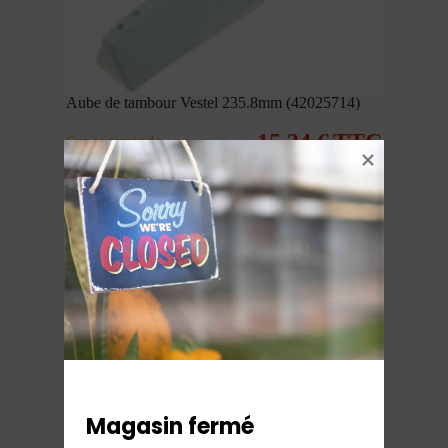
Aube de tambour Vestel 235.8mm (42025714)
15,34
€
TTC
Sur commande
Ajouter au panier
Magasin fermé