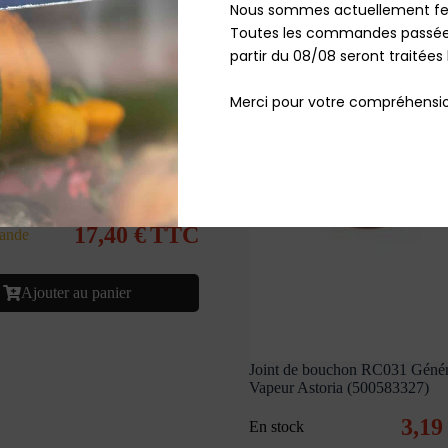
Nous sommes actuellement fe
Toutes les commandes passées
partir du 08/08 seront traitées 
Merci pour votre compréhensio
t RC241 Générateur Vapeur
500592201)
17,40
€
TTC
ande
Ajouter au panier
Joint de bouchon RC031 Génér
Vapeur Astoria (500583327)
3,1
En stock