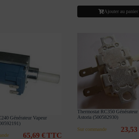
Ajouter au panier
Thermostat RC350 Générateur
Astoria (500582930)
240 Générateur Vapeur
500592191)
23,5
Sur commande
65,69
€
TTC
ande