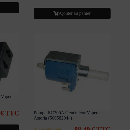
Ajouter au panier
 Vapeur
9
€
TTC
Pompe RC200A Générateur Vapeur
Astoria (500582944)
88,49
€
TTC
Sur commande