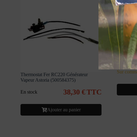
Thermosta
Astoria (
Sur comm
Thermostat Fer RC220 Générateur
Vapeur Astoria (500584375)
38,30
€
TTC
En stock
Ajouter au panier