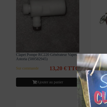
Clapet Pompe RC220 Générateur Vapeur
Thermosta
Astoria (500582945)
Vapeur As
13,20
€
TTC
Sur commande
Sur comm
Ajouter au panier