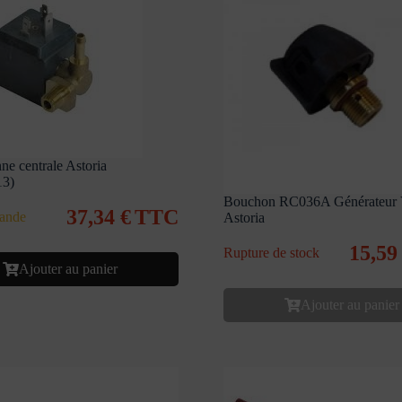
ne centrale Astoria
13)
Bouchon RC036A Générateur 
37,34
€
TTC
ande
Astoria
15,5
Rupture de stock
Ajouter au panier
Ajouter au panier