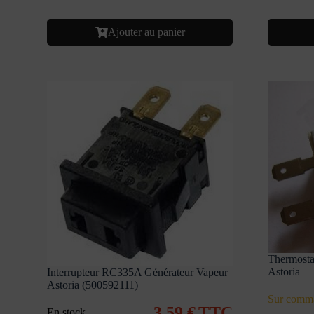
Ajouter au panier
Thermosta
Astoria
Interrupteur RC335A Générateur Vapeur
Astoria (500592111)
Sur comm
3,59
€
TTC
En stock