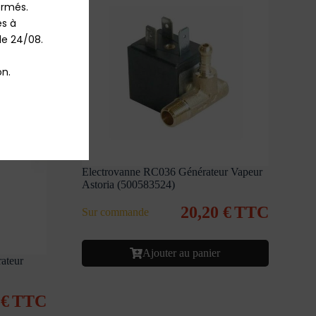
rmés.

 à 
le 24/08.

n.
Electrovanne RC036 Générateur Vapeur
Astoria (500583524)
20,20
€
TTC
Sur commande
Ajouter au panier
ateur
9
€
TTC