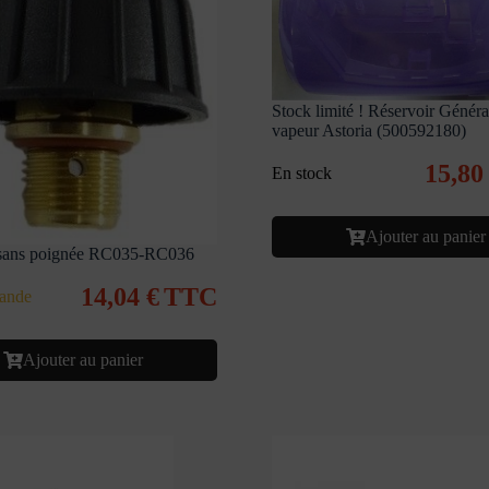
Stock limité ! Réservoir Généra
vapeur Astoria (500592180)
15,8
En stock
Ajouter au panier
sans poignée RC035-RC036
14,04
€
TTC
ande
Ajouter au panier