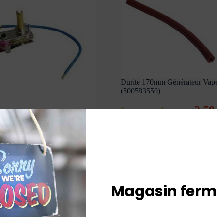
Durite 170mm Générateur Vape
(500583550)
3,5
Sur commande
t Fer RC356 Générateur
toria (500583474)
Ajouter au panier
8,54
€
TTC
ande
Ajouter au panier
Magasin ferm