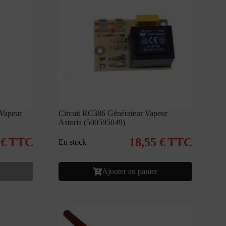
Vapeur
Circuit RC386 Générateur Vapeur
Astoria (500595049)
9
€
TTC
18,55
€
TTC
En stock
Ajouter au panier