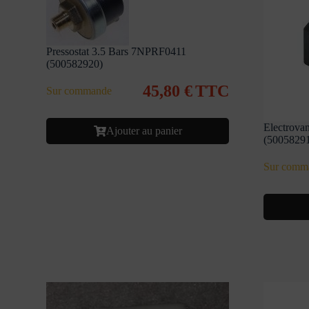
Pressostat 3.5 Bars 7NPRF0411
(500582920)
45,80
€
TTC
Sur commande
Electrovan
Ajouter au panier
(5005829
Sur comm