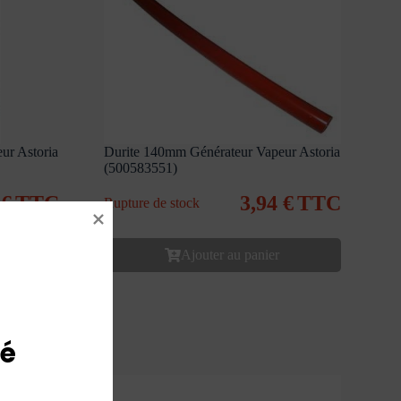
ur Astoria
Durite 140mm Générateur Vapeur Astoria
(500583551)
9
€
TTC
3,94
€
TTC
Rupture de stock
Ajouter au panier
é