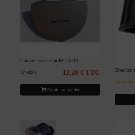
Couvercle réservoir RC2500A
Bouchon 
12,20
€
TTC
En stock
Sur comm
Ajouter au panier