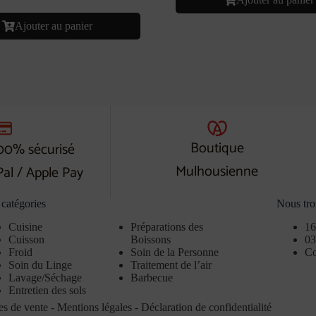
Ajouter au panier
Boutique
00% sécurisé
Mulhousienne
Pal / Apple Pay
catégories
Nous tro
Cuisine
Préparations des
16
Cuisson
Boissons
03
Froid
Soin de la Personne
Co
Soin du Linge
Traitement de l’air
Lavage/Séchage
Barbecue
Entretien des sols
es de vente
-
Mentions légales
-
Déclaration de confidentialité