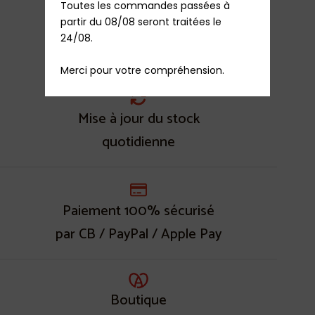
Toutes les commandes passées à 
27,60
€
TTC
partir du 08/08 seront traitées le 
Rupture de stock
24/08.

Ajouter au panier
Merci pour votre compréhension.
Mise à jour du stock
quotidienne
Paiement 100% sécurisé
par CB / PayPal / Apple Pay
Boutique